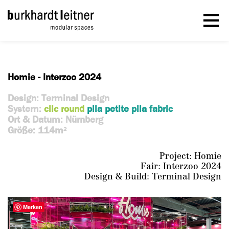
Homie - Interzoo 2024
Design: Terminal Design
System:
clic round
pila petite
pila fabric
Ort & Datum: Nürnberg
Größe: 114m
2
Project: Homie
Fair: Interzoo 2024
Design & Build: Terminal Design
Merken