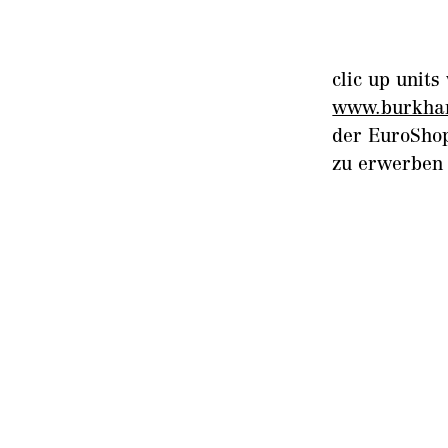
clic up unit
www.burkhar
der EuroShop
zu erwerben 